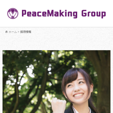
P
【公式】PeaceMaking Groupはお客様には一対一で向き合い、ご家族
を意図したコミュニケーションを大切にし【家族の絆】に寄り添いま
ホーム
>
採用情報
す。