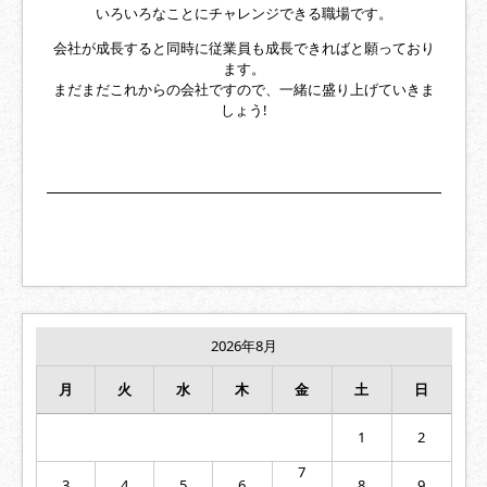
いろいろなことにチャレンジできる職場です。
会社が成長すると同時に従業員も成長できればと願っており
ます。
まだまだこれからの会社ですので、一緒に盛り上げていきま
しょう!
2026年8月
月
火
水
木
金
土
日
1
2
7
3
4
5
6
8
9