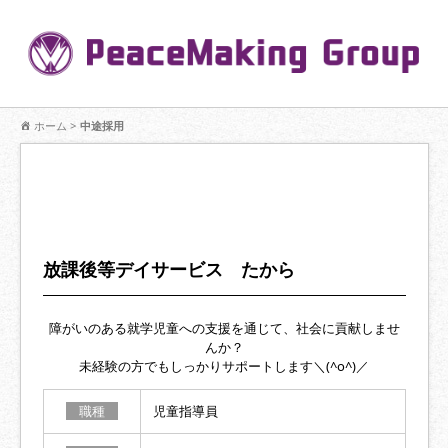
P
【公式】PeaceMaking Groupはお客様には一対一で向き合い、ご家族
を意図したコミュニケーションを大切にし【家族の絆】に寄り添いま
ホーム
>
中途採用
す。
放課後等デイサービス たから
障がいのある就学児童への支援を通じて、社会に貢献しませ
んか？
未経験の方でもしっかりサポートします＼(^o^)／
職種
児童指導員