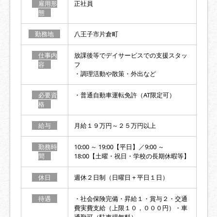
雇用形
正社員
態
勤務地
八王子市片倉町
仕事内
放課後等でデイサービスでの支援スタッ
容
フ
・調理活動や散策・外出など
必要資
・普通自動車運転免許（AT限定可）
格
給与
月給１９万円～２５万円以上
勤務時
10:00 ～ 19:00【平日】／9:00 ～
間
18:00【土曜・祝日・学校の長期休暇等】
休日
週休２日制（日曜日 + 平日１日）
待遇
・社会保険完備・昇給１・賞与２・交通
費実費支給（上限１０，０００円）・車