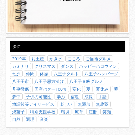
タグ
2019年
お土産
かき氷
こころ
ご当地グルメ
カミナリ
クリスマス
ダンス
ハッピーハロウィン
七夕
仲間
体操
八王子タルト
八王子ハンバーグ
八王子市
八王子恩方漬け
八王子Ｂ級グルメ
凡事徹底
国産バター100％
変化
夏
夏休み
夢
夢中
子供の可能性
学ぶ
宿題
成長
手話
放課後等デイサービス
楽しい
無添加
無農薬
焼菓子
特別支援学校
環境
療育
短冊
笑顔
自然
調理
音楽