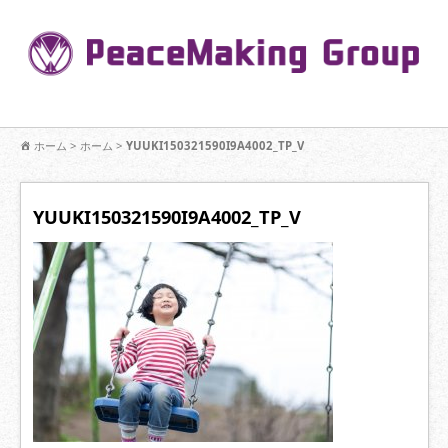
コ
ン
Pe
テ
ン
R
ツ
へ
移
【公式】PeaceMaking Groupはお客様には一対一で向き合い、ご家族
動
ホーム
>
ホーム
>
YUUKI150321590I9A4002_TP_V
を意図したコミュニケーションを大切にし【家族の絆】に寄り添いま
す。
YUUKI150321590I9A4002_TP_V