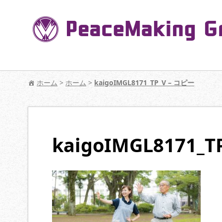
コ
ン
テ
ン
ツ
へ
【公式】PeaceMaking Groupはお客様には
移
ホーム
>
ホーム
>
kaigoIMGL8171_TP_V – コピー
動
kaigoIMGL8171_