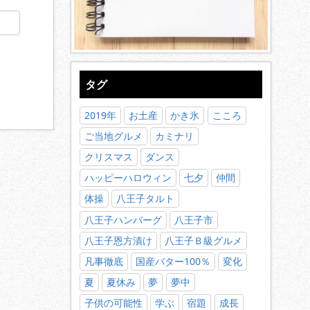
タグ
2019年
お土産
かき氷
こころ
ご当地グルメ
カミナリ
クリスマス
ダンス
ハッピーハロウィン
七夕
仲間
体操
八王子タルト
八王子ハンバーグ
八王子市
八王子恩方漬け
八王子Ｂ級グルメ
凡事徹底
国産バター100％
変化
夏
夏休み
夢
夢中
子供の可能性
学ぶ
宿題
成長