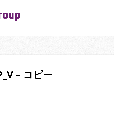
PeaceMaking Group All Rights Reserved.
一対一で向き合い、ご家族を意図したコミュニケーションを大切にし
TP_V – コピー