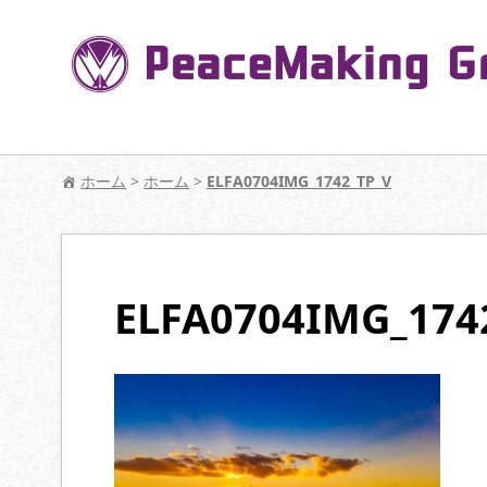
コ
ン
テ
ン
ツ
へ
【公式】PeaceMaking Groupはお客様には
移
ホーム
>
ホーム
>
ELFA0704IMG_1742_TP_V
動
ELFA0704IMG_174