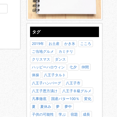
タグ
2019年
お土産
かき氷
こころ
ご当地グルメ
カミナリ
クリスマス
ダンス
ハッピーハロウィン
七夕
仲間
体操
八王子タルト
八王子ハンバーグ
八王子市
八王子恩方漬け
八王子Ｂ級グルメ
凡事徹底
国産バター100％
変化
夏
夏休み
夢
夢中
子供の可能性
学ぶ
宿題
成長