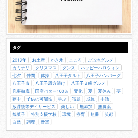
タグ
2019年
お土産
かき氷
こころ
ご当地グルメ
カミナリ
クリスマス
ダンス
ハッピーハロウィン
七夕
仲間
体操
八王子タルト
八王子ハンバーグ
八王子市
八王子恩方漬け
八王子Ｂ級グルメ
凡事徹底
国産バター100％
変化
夏
夏休み
夢
夢中
子供の可能性
学ぶ
宿題
成長
手話
放課後等デイサービス
楽しい
無添加
無農薬
焼菓子
特別支援学校
環境
療育
短冊
笑顔
自然
調理
音楽