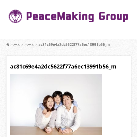
コ
ン
Pe
テ
ン
R
ツ
へ
移
【公式】PeaceMaking Groupはお客様には一対一で向き合い、ご家族
動
ホーム
>
ホーム
>
ac81c69e4a2dc5622f77a6ec13991b56_m
を意図したコミュニケーションを大切にし【家族の絆】に寄り添いま
す。
ac81c69e4a2dc5622f77a6ec13991b56_m