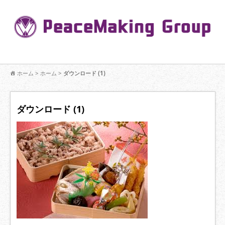
コ
ン
Pe
テ
ン
R
ツ
へ
移
【公式】PeaceMaking Groupはお客様には一対一で向き合い、ご家族
動
ホーム
>
ホーム
>
ダウンロード (1)
を意図したコミュニケーションを大切にし【家族の絆】に寄り添いま
す。
ダウンロード (1)