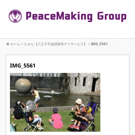
コ
ン
Pe
テ
ン
R
ツ
へ
移
【公式】PeaceMaking Groupはお客様には一対一で向き合い、ご家族
動
ホーム
>
たから【八王子市放課後等デイサービス】
>
IMG_5561
を意図したコミュニケーションを大切にし【家族の絆】に寄り添いま
す。
IMG_5561