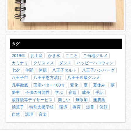
タグ
2019年
お土産
かき氷
こころ
ご当地グルメ
カミナリ
クリスマス
ダンス
ハッピーハロウィン
七夕
仲間
体操
八王子タルト
八王子ハンバーグ
八王子市
八王子恩方漬け
八王子Ｂ級グルメ
凡事徹底
国産バター100％
変化
夏
夏休み
夢
夢中
子供の可能性
学ぶ
宿題
成長
手話
放課後等デイサービス
楽しい
無添加
無農薬
焼菓子
特別支援学校
環境
療育
短冊
笑顔
自然
調理
音楽