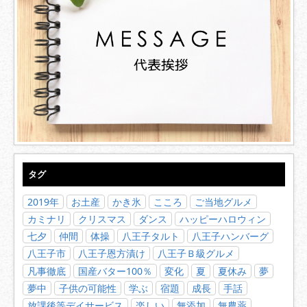
タグ
2019年
お土産
かき氷
こころ
ご当地グルメ
カミナリ
クリスマス
ダンス
ハッピーハロウィン
七夕
仲間
体操
八王子タルト
八王子ハンバーグ
八王子市
八王子恩方漬け
八王子Ｂ級グルメ
凡事徹底
国産バター100％
変化
夏
夏休み
夢
夢中
子供の可能性
学ぶ
宿題
成長
手話
放課後等デイサービス
楽しい
無添加
無農薬