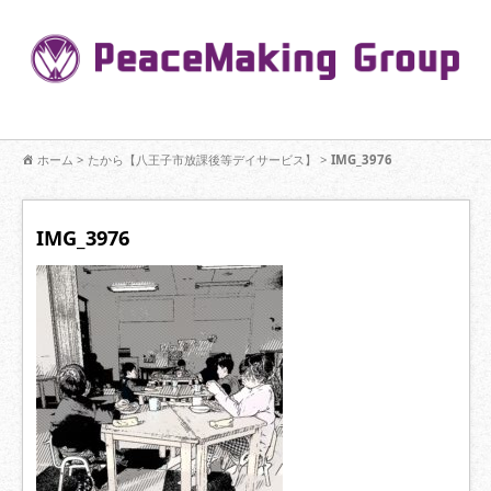
コ
ン
Pe
テ
ン
R
ツ
へ
移
【公式】PeaceMaking Groupはお客様には一対一で向き合い、ご家族
動
ホーム
>
たから【八王子市放課後等デイサービス】
>
IMG_3976
を意図したコミュニケーションを大切にし【家族の絆】に寄り添いま
す。
IMG_3976