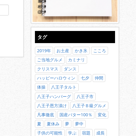
タグ
2019年
お土産
かき氷
こころ
ご当地グルメ
カミナリ
クリスマス
ダンス
ハッピーハロウィン
七夕
仲間
体操
八王子タルト
八王子ハンバーグ
八王子市
八王子恩方漬け
八王子Ｂ級グルメ
凡事徹底
国産バター100％
変化
夏
夏休み
夢
夢中
子供の可能性
学ぶ
宿題
成長