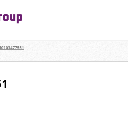
PeaceMaking Group All Rights Reserved.
一対一で向き合い、ご家族を意図したコミュニケーションを大切にし
60103477551
51