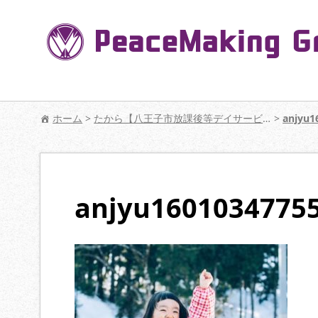
コ
ン
テ
ン
ツ
へ
【公式】PeaceMaking Groupはお客様には
移
ホーム
>
たから【八王子市放課後等デイサービス】
>
anjyu1
動
anjyu1601034775