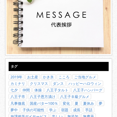
タグ
2019年
お土産
かき氷
こころ
ご当地グルメ
カミナリ
クリスマス
ダンス
ハッピーハロウィン
七夕
仲間
体操
八王子タルト
八王子ハンバーグ
八王子市
八王子恩方漬け
八王子Ｂ級グルメ
凡事徹底
国産バター100％
変化
夏
夏休み
夢
夢中
子供の可能性
学ぶ
宿題
成長
手話
放課後等デイサービス
楽しい
無添加
無農薬