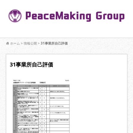
コ
ン
Pe
テ
ン
R
ツ
へ
移
【公式】PeaceMaking Groupはお客様には一対一で向き合い、ご家族
動
ホーム
>
情報公開
>
31事業所自己評価
を意図したコミュニケーションを大切にし【家族の絆】に寄り添いま
す。
31事業所自己評価