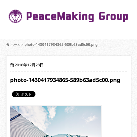
コ
ン
Pe
テ
ン
R
ツ
へ
移
【公式】PeaceMaking Groupはお客様には一対一で向き合い、ご家族
動
ホーム
>
photo-1430417934865-589b63ad5c00.png
を意図したコミュニケーションを大切にし【家族の絆】に寄り添いま
す。
2018年12月28日
photo-1430417934865-589b63ad5c00.png