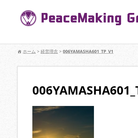
コ
ン
テ
ン
ツ
へ
【公式】PeaceMaking Groupはお客様には
移
ホーム
>
経営理念
>
006YAMASHA601_TP_V1
動
006YAMASHA601_