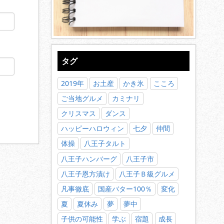
タグ
2019年
お土産
かき氷
こころ
ご当地グルメ
カミナリ
クリスマス
ダンス
ハッピーハロウィン
七夕
仲間
体操
八王子タルト
八王子ハンバーグ
八王子市
八王子恩方漬け
八王子Ｂ級グルメ
凡事徹底
国産バター100％
変化
夏
夏休み
夢
夢中
子供の可能性
学ぶ
宿題
成長