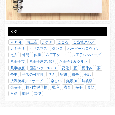
タグ
2019年
お土産
かき氷
こころ
ご当地グルメ
カミナリ
クリスマス
ダンス
ハッピーハロウィン
七夕
仲間
体操
八王子タルト
八王子ハンバーグ
八王子市
八王子恩方漬け
八王子Ｂ級グルメ
凡事徹底
国産バター100％
変化
夏
夏休み
夢
夢中
子供の可能性
学ぶ
宿題
成長
手話
放課後等デイサービス
楽しい
無添加
無農薬
焼菓子
特別支援学校
環境
療育
短冊
笑顔
自然
調理
音楽