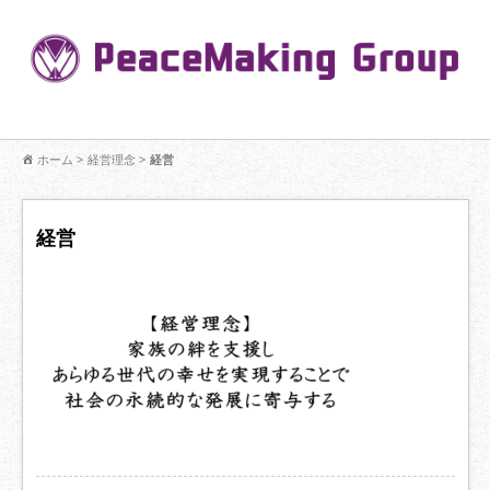
コ
ン
Pe
テ
ン
R
ツ
へ
移
【公式】PeaceMaking Groupはお客様には一対一で向き合い、ご家族
動
ホーム
>
経営理念
>
経営
を意図したコミュニケーションを大切にし【家族の絆】に寄り添いま
す。
経営