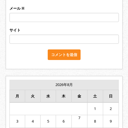
メール
※
サイト
2026年8月
月
火
水
木
金
土
日
1
2
7
3
4
5
6
8
9