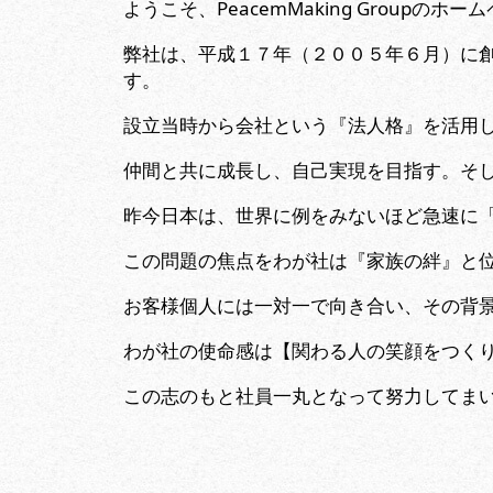
ようこそ、PeacemMaking Groupの
弊社は、平成１７年（２００５年６月）に
す。
設立当時から会社という『法人格』を活用
仲間と共に成長し、自己実現を目指す。そ
昨今日本は、世界に例をみないほど急速に
この問題の焦点をわが社は『家族の絆』と
お客様個人には一対一で向き合い、その背
わが社の使命感は【関わる人の笑顔をつく
この志のもと社員一丸となって努力してま