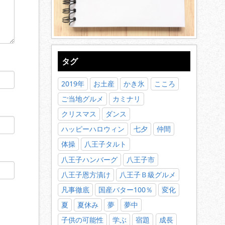
タグ
2019年
お土産
かき氷
こころ
ご当地グルメ
カミナリ
クリスマス
ダンス
ハッピーハロウィン
七夕
仲間
体操
八王子タルト
八王子ハンバーグ
八王子市
八王子恩方漬け
八王子Ｂ級グルメ
凡事徹底
国産バター100％
変化
夏
夏休み
夢
夢中
子供の可能性
学ぶ
宿題
成長