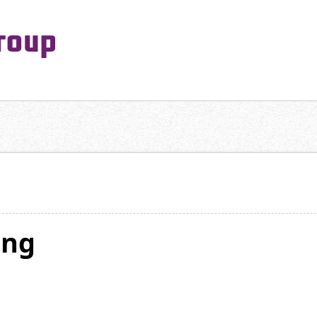
PeaceMaking Group All Rights Reserved.
一対一で向き合い、ご家族を意図したコミュニケーションを大切にし
png