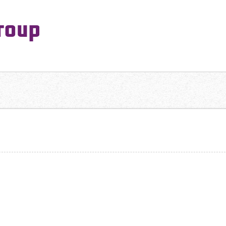
PeaceMaking Group All Rights Reserved.
一対一で向き合い、ご家族を意図したコミュニケーションを大切にし