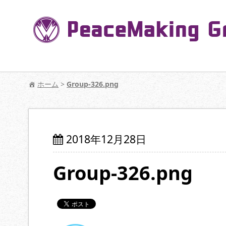
コ
ン
テ
ン
ツ
へ
【公式】PeaceMaking Groupはお客様には
移
ホーム
>
Group-326.png
動
2018年12月28日
Group-326.png