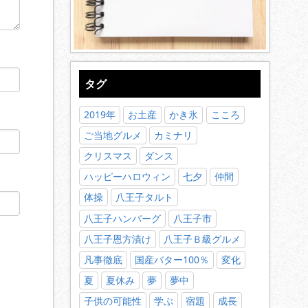
タグ
2019年
お土産
かき氷
こころ
ご当地グルメ
カミナリ
クリスマス
ダンス
ハッピーハロウィン
七夕
仲間
体操
八王子タルト
八王子ハンバーグ
八王子市
八王子恩方漬け
八王子Ｂ級グルメ
凡事徹底
国産バター100％
変化
夏
夏休み
夢
夢中
子供の可能性
学ぶ
宿題
成長