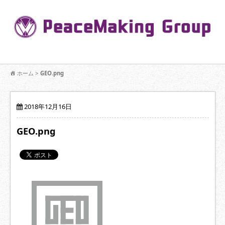
コ
ン
Pe
テ
ン
R
ツ
へ
移
【公式】PeaceMaking Groupはお客様には一対一で向き合い、ご家族
動
ホーム
>
GEO.png
を意図したコミュニケーションを大切にし【家族の絆】に寄り添いま
す。
2018年12月16日
GEO.png