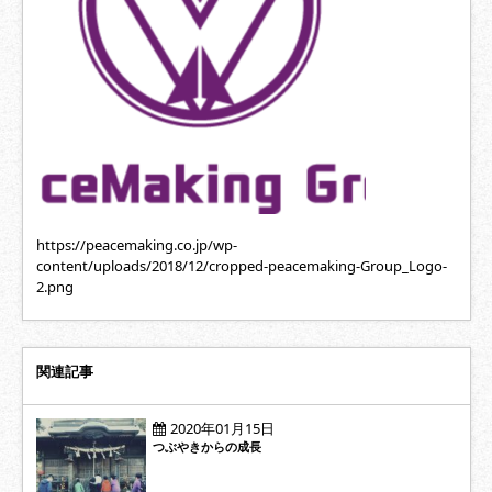
https://peacemaking.co.jp/wp-
content/uploads/2018/12/cropped-peacemaking-Group_Logo-
2.png
関連記事
2020年01月15日
つぶやきからの成長