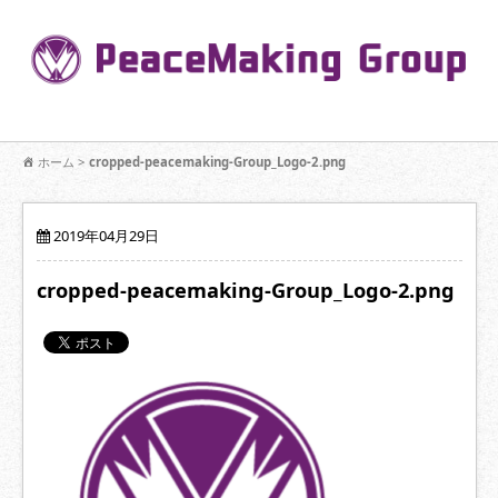
コ
ン
Pe
テ
ン
R
ツ
へ
移
【公式】PeaceMaking Groupはお客様には一対一で向き合い、ご家族
動
ホーム
>
cropped-peacemaking-Group_Logo-2.png
を意図したコミュニケーションを大切にし【家族の絆】に寄り添いま
す。
2019年04月29日
cropped-peacemaking-Group_Logo-2.png