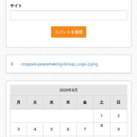
サイト
投
cropped-peacemaking-Group_Logo-2.png
稿
ナ
ビ
ゲ
2026年8月
ー
シ
月
火
水
木
金
土
日
ョ
ン
1
2
8
3
4
5
6
7
9