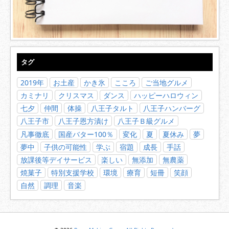
タグ
2019年
お土産
かき氷
こころ
ご当地グルメ
カミナリ
クリスマス
ダンス
ハッピーハロウィン
七夕
仲間
体操
八王子タルト
八王子ハンバーグ
八王子市
八王子恩方漬け
八王子Ｂ級グルメ
凡事徹底
国産バター100％
変化
夏
夏休み
夢
夢中
子供の可能性
学ぶ
宿題
成長
手話
放課後等デイサービス
楽しい
無添加
無農薬
焼菓子
特別支援学校
環境
療育
短冊
笑顔
自然
調理
音楽