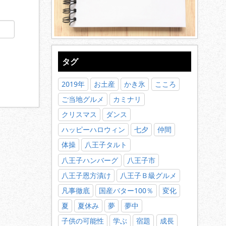
タグ
2019年
お土産
かき氷
こころ
ご当地グルメ
カミナリ
クリスマス
ダンス
ハッピーハロウィン
七夕
仲間
体操
八王子タルト
八王子ハンバーグ
八王子市
八王子恩方漬け
八王子Ｂ級グルメ
凡事徹底
国産バター100％
変化
夏
夏休み
夢
夢中
子供の可能性
学ぶ
宿題
成長