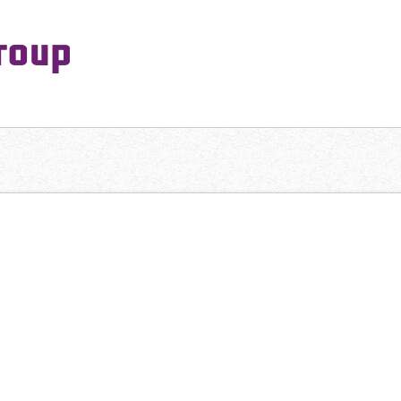
PeaceMaking Group All Rights Reserved.
一対一で向き合い、ご家族を意図したコミュニケーションを大切にし