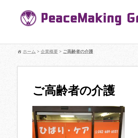
コ
ン
テ
ン
ツ
へ
【公式】PeaceMaking Groupはお客様には
移
ホーム
>
企業概要
>
ご高齢者の介護
動
ご高齢者の介護