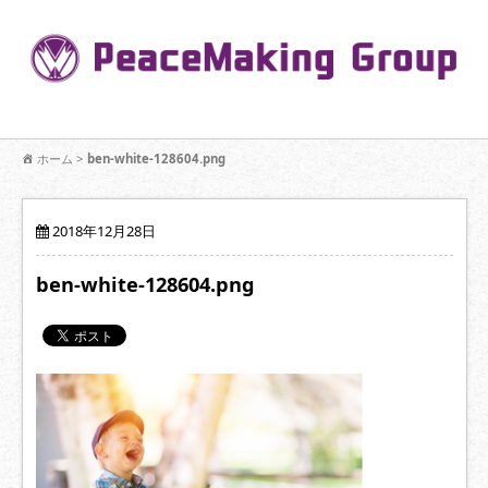
コ
ン
Pe
テ
ン
R
ツ
へ
移
【公式】PeaceMaking Groupはお客様には一対一で向き合い、ご家族
動
ホーム
>
ben-white-128604.png
を意図したコミュニケーションを大切にし【家族の絆】に寄り添いま
す。
2018年12月28日
ben-white-128604.png