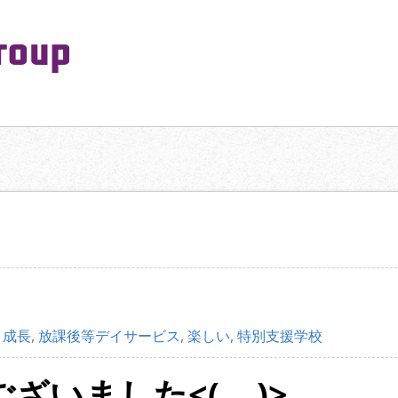
PeaceMaking Group All Rights Reserved.
一対一で向き合い、ご家族を意図したコミュニケーションを大切にし
,
成長
,
放課後等デイサービス
,
楽しい
,
特別支援学校
ざいました<(_ _)>