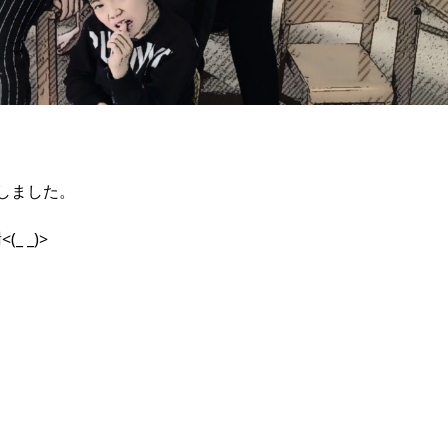
了しました。
 _)>