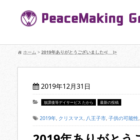
コ
ン
テ
ン
ツ
へ
【公式】PeaceMaking Groupはお客様には
移
ホーム
>
2019年ありがとうございました<(_ _)>
動
2019年12月31日
放課後等デイサービス たから
最新の投稿
2019年
,
クリスマス
,
八王子市
,
子供の可能性
2019年ありがとうご