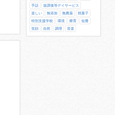
手話
放課後等デイサービス
楽しい
無添加
無農薬
焼菓子
特別支援学校
環境
療育
短冊
笑顔
自然
調理
音楽