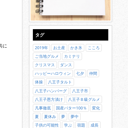
タグ
共に
2019年
お土産
かき氷
こころ
ご当地グルメ
カミナリ
クリスマス
ダンス
ハッピーハロウィン
七夕
仲間
体操
八王子タルト
八王子ハンバーグ
八王子市
八王子恩方漬け
八王子Ｂ級グルメ
凡事徹底
国産バター100％
変化
夏
夏休み
夢
夢中
子供の可能性
学ぶ
宿題
成長