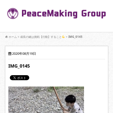
コ
ン
Pe
テ
ン
R
ツ
へ
移
【公式】PeaceMaking Groupはお客様には一対一で向き合い、ご家族
動
ホーム
>
成長の鍵は挑戦【行動】すること
>
IMG_0145
を意図したコミュニケーションを大切にし【家族の絆】に寄り添いま
す。
2020年08月19日
IMG_0145