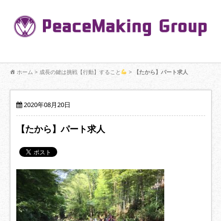
コ
ン
Pe
テ
ン
R
ツ
へ
移
【公式】PeaceMaking Groupはお客様には一対一で向き合い、ご家族
動
ホーム
>
成長の鍵は挑戦【行動】すること
>
【たから】パート求人
を意図したコミュニケーションを大切にし【家族の絆】に寄り添いま
す。
2020年08月20日
【たから】パート求人