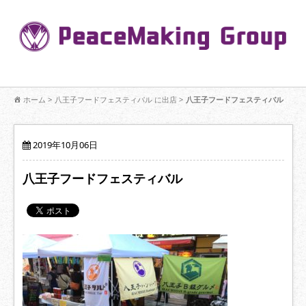
コ
ン
Pe
テ
ン
R
ツ
へ
移
【公式】PeaceMaking Groupはお客様には一対一で向き合い、ご家族
動
ホーム
>
八王子フードフェスティバル に出店
>
八王子フードフェスティバル
を意図したコミュニケーションを大切にし【家族の絆】に寄り添いま
す。
2019年10月06日
八王子フードフェスティバル