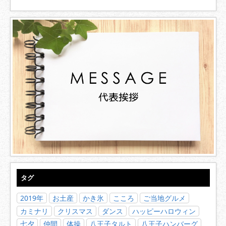
タグ
2019年
お土産
かき氷
こころ
ご当地グルメ
カミナリ
クリスマス
ダンス
ハッピーハロウィン
七夕
仲間
体操
八王子タルト
八王子ハンバーグ