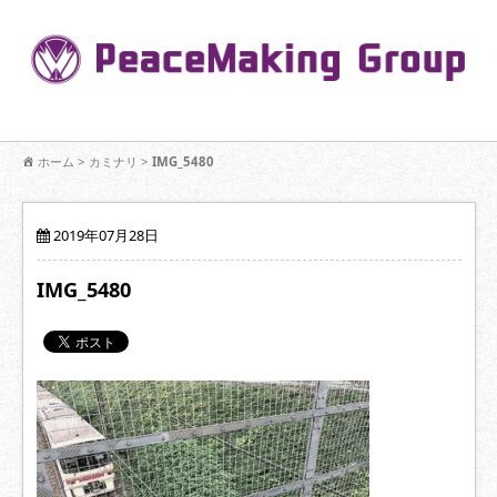
コ
ン
Pe
テ
ン
R
ツ
へ
移
【公式】PeaceMaking Groupはお客様には一対一で向き合い、ご家族
動
ホーム
>
カミナリ
>
IMG_5480
を意図したコミュニケーションを大切にし【家族の絆】に寄り添いま
す。
2019年07月28日
IMG_5480