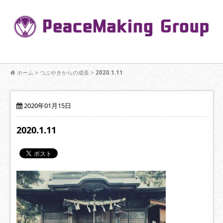
コ
ン
Pe
テ
ン
R
ツ
へ
移
【公式】PeaceMaking Groupはお客様には一対一で向き合い、ご家族
動
ホーム
>
つぶやきからの成長
>
2020.1.11
を意図したコミュニケーションを大切にし【家族の絆】に寄り添いま
す。
2020年01月15日
2020.1.11