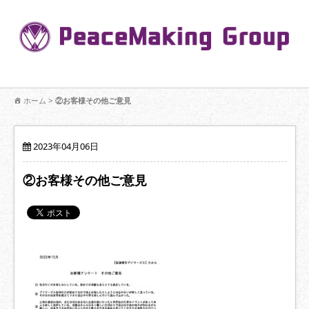
コ
ン
Pe
テ
ン
R
ツ
へ
移
【公式】PeaceMaking Groupはお客様には一対一で向き合い、ご家族
動
ホーム
>
②お客様その他ご意見
を意図したコミュニケーションを大切にし【家族の絆】に寄り添いま
す。
2023年04月06日
②お客様その他ご意見