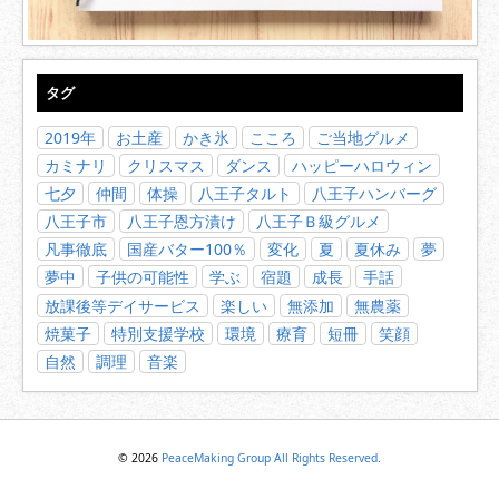
タグ
2019年
お土産
かき氷
こころ
ご当地グルメ
カミナリ
クリスマス
ダンス
ハッピーハロウィン
七夕
仲間
体操
八王子タルト
八王子ハンバーグ
八王子市
八王子恩方漬け
八王子Ｂ級グルメ
凡事徹底
国産バター100％
変化
夏
夏休み
夢
夢中
子供の可能性
学ぶ
宿題
成長
手話
放課後等デイサービス
楽しい
無添加
無農薬
焼菓子
特別支援学校
環境
療育
短冊
笑顔
自然
調理
音楽
© 2026
PeaceMaking Group All Rights Reserved.