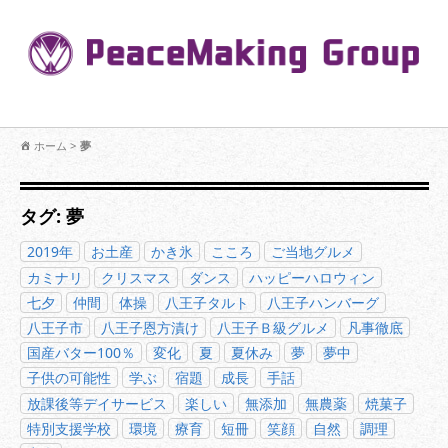
コ
ン
Pe
テ
ン
R
ツ
へ
移
【公式】PeaceMaking Groupはお客様には一対一で向き合い、ご家族
動
ホーム
>
夢
を意図したコミュニケーションを大切にし【家族の絆】に寄り添いま
す。
タグ:
夢
2019年
お土産
かき氷
こころ
ご当地グルメ
カミナリ
クリスマス
ダンス
ハッピーハロウィン
七夕
仲間
体操
八王子タルト
八王子ハンバーグ
八王子市
八王子恩方漬け
八王子Ｂ級グルメ
凡事徹底
国産バター100％
変化
夏
夏休み
夢
夢中
子供の可能性
学ぶ
宿題
成長
手話
放課後等デイサービス
楽しい
無添加
無農薬
焼菓子
特別支援学校
環境
療育
短冊
笑顔
自然
調理