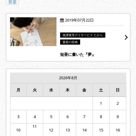
音楽
2019年07月22日
放課後等デイサービス たから
最新の投稿
短冊に書いた『夢』
2026年8月
月
火
水
木
金
土
日
1
2
3
4
5
6
7
8
9
11
10
12
13
14
15
16