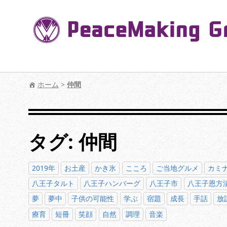
コ
ン
テ
ン
ツ
へ
【公式】PeaceMaking Groupはお客様には
移
ホーム
>
仲間
動
タグ:
仲間
2019年
お土産
かき氷
こころ
ご当地グルメ
カミ
八王子タルト
八王子ハンバーグ
八王子市
八王子恩方
夢
夢中
子供の可能性
学ぶ
宿題
成長
手話
放
療育
短冊
笑顔
自然
調理
音楽