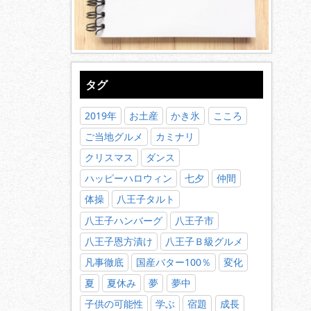
タグ
2019年
お土産
かき氷
こころ
ご当地グルメ
カミナリ
クリスマス
ダンス
ハッピーハロウィン
七夕
仲間
体操
八王子タルト
八王子ハンバーグ
八王子市
八王子恩方漬け
八王子Ｂ級グルメ
凡事徹底
国産バター100％
変化
夏
夏休み
夢
夢中
子供の可能性
学ぶ
宿題
成長