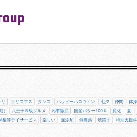
PeaceMaking Group All Rights Reserved.
一対一で向き合い、ご家族を意図したコミュニケーションを大切にし
ナリ
クリスマス
ダンス
ハッピーハロウィン
七夕
仲間
体
漬け
八王子Ｂ級グルメ
凡事徹底
国産バター100％
変化
夏
課後等デイサービス
楽しい
無添加
無農薬
焼菓子
特別支援