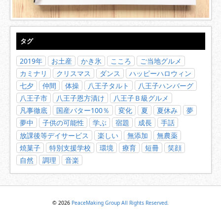
タグ
2019年
お土産
かき氷
こころ
ご当地グルメ
カミナリ
クリスマス
ダンス
ハッピーハロウィン
七夕
仲間
体操
八王子タルト
八王子ハンバーグ
八王子市
八王子恩方漬け
八王子Ｂ級グルメ
凡事徹底
国産バター100％
変化
夏
夏休み
夢
夢中
子供の可能性
学ぶ
宿題
成長
手話
放課後等デイサービス
楽しい
無添加
無農薬
焼菓子
特別支援学校
環境
療育
短冊
笑顔
自然
調理
音楽
© 2026
PeaceMaking Group All Rights Reserved.