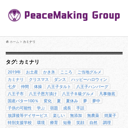
コ
ン
Pe
テ
ン
R
ツ
へ
移
【公式】PeaceMaking Groupはお客様には一対一で向き合い、ご家族
動
ホーム
>
カミナリ
を意図したコミュニケーションを大切にし【家族の絆】に寄り添いま
す。
タグ:
カミナリ
2019年
お土産
かき氷
こころ
ご当地グルメ
カミナリ
クリスマス
ダンス
ハッピーハロウィン
七夕
仲間
体操
八王子タルト
八王子ハンバーグ
八王子市
八王子恩方漬け
八王子Ｂ級グルメ
凡事徹底
国産バター100％
変化
夏
夏休み
夢
夢中
子供の可能性
学ぶ
宿題
成長
手話
放課後等デイサービス
楽しい
無添加
無農薬
焼菓子
特別支援学校
環境
療育
短冊
笑顔
自然
調理